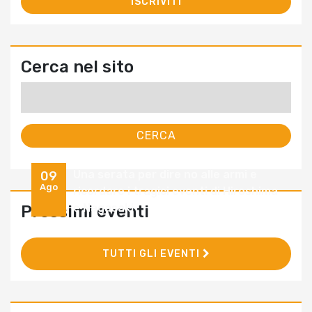
Cerca nel sito
Ricerca
per:
Una serata per dire no alle armi e
09
Ago
ricordare i tragici eventi di Hiroshima
e Nagasaki
Prossimi eventi
TUTTI GLI EVENTI