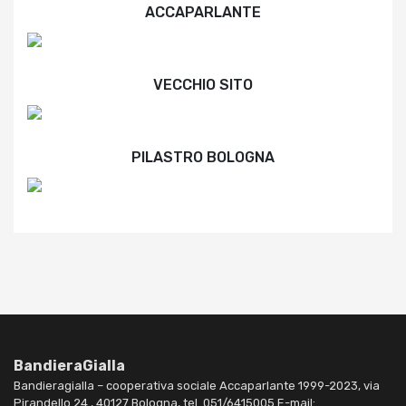
ACCAPARLANTE
VECCHIO SITO
PILASTRO BOLOGNA
BandieraGialla
Bandieragialla – cooperativa sociale Accaparlante 1999-2023, via
Pirandello 24 , 40127 Bologna, tel. 051/6415005 E-mail: