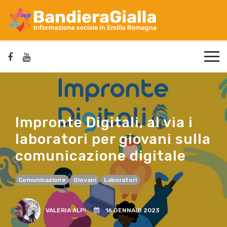
Impronte Digitali, al via i
laboratori per giovani sulla
comunicazione digitale
Comunicazione
Giovani
Laboratori
VALERIA ALPI
16 GENNAIO 2023