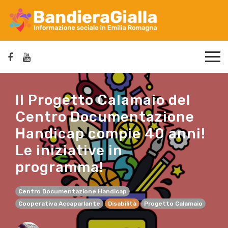
Il Progetto Calamaio del
Centro Documentazione
Handicap compie 40 anni!
Le iniziative in
programma!
Centro Documentazione Handicap
Cooperativa Accaparlante
Disabilità
Progetto Calamaio