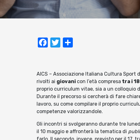
Facebook
Twitter
Condividi
AICS – Associazione Italiana Cultura Sport d
rivolti ai
giovani
con l’età compresa
tra i 18
proprio curriculum vitae, sia a un colloquio di
Durante il precorso si cercherà di fare chia
lavoro, su come compilare il proprio curricul
competenze valorizzandole.
Gli incontri si svolgeranno durante tre lunedì
il 10 maggio e affronterà la tematica di
publ
farlo. Il secondo, invece, previsto per il 17