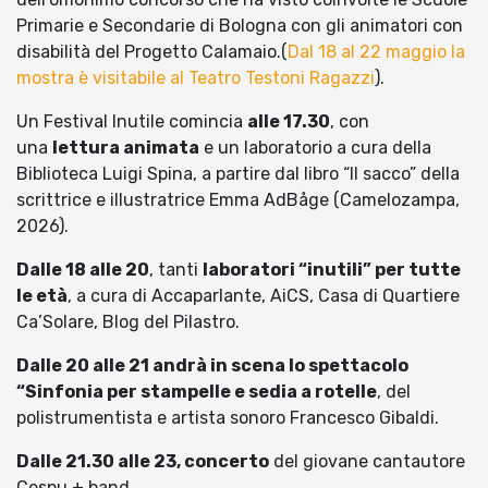
Primarie e Secondarie di Bologna con gli animatori con
disabilità del Progetto Calamaio.(
Dal 18 al 22 maggio la
mostra è visitabile al Teatro Testoni Ragazzi
).
Un Festival Inutile comincia
alle 17.30
, con
una
lettura animata
e un laboratorio a cura della
Biblioteca Luigi Spina, a partire dal libro “Il sacco” della
scrittrice e illustratrice Emma AdBåge (Camelozampa,
2026).
Dalle 18 alle 20
, tanti
laboratori “inutili” per tutte
le età
, a cura di Accaparlante, AiCS, Casa di Quartiere
Ca’Solare, Blog del Pilastro.
Dalle 20 alle 21 andrà in scena lo spettacolo
“Sinfonia per stampelle e sedia a rotelle
, del
polistrumentista e artista sonoro Francesco Gibaldi.
Dalle 21.30 alle 23, concerto
del giovane cantautore
Cespu + band.