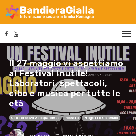
Il 27 maggio vi aspettiamo
al Festival Inutile!
Laboratori, spettacoli,
cibo e musica per tutte le
età
Cooperativa Accaparlante
Pilastro
Progetto Calamaio