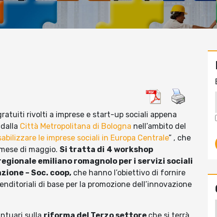
gratuiti rivolti a imprese e start-up sociali appena
 dalla
Città Metropolitana di Bologna
nell’ambito del
bilizzare le imprese sociali in Europa Centrale
” , che
l mese di maggio.
Si tratta di
4 workshop
 regionale emiliano romagnolo per i servizi sociali
azione – Soc. coop,
che hanno l’obiettivo di fornire
nditoriali di base per la promozione dell’innovazione
antuari sulla
riforma del Terzo settore
che si terrà