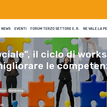
NEWS
EVENTI
FORUM TERZO SETTORE E. R.
NE VALE LA P
iale”, il ciclo di works
migliorare le competen
ress
Workshop
21