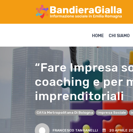
HOME
CHI SIAMO
“Fare Impresa soc
coaching e per 
imprenditoriali
Città Metropolitana Di Bologna
Impresa Sociale
I
FRANCESCO TANGANELLI
20 APRILE 20