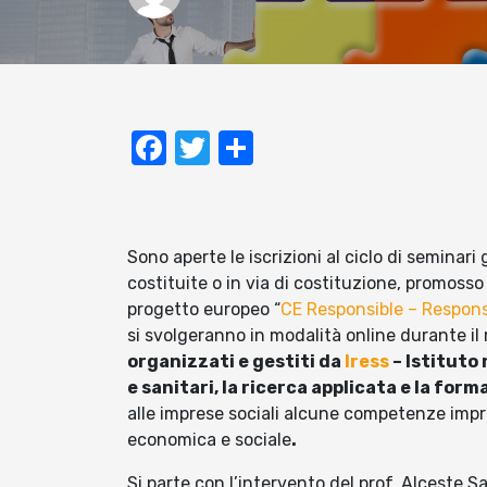
Facebook
Twitter
Condividi
Sono aperte le iscrizioni al ciclo di seminari 
costituite o in via di costituzione, promosso
progetto europeo “
CE Responsible – Responsa
si svolgeranno in modalità online durante i
organizzati e gestiti da
Iress
– Istituto
e sanitari, la ricerca applicata e la form
alle imprese sociali alcune competenze impre
economica e sociale
.
Si parte con l’intervento del prof. Alceste S