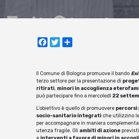
Facebook
Twitter
Condividi
Il Comune di Bologna promuove il bando
Exi
terzo settore per la presentazione di
proget
ritirati
,
minori in accoglienza eterofam
può partecipare fino a mercoledì
22 sette
L’obiettivo è quello di promuovere
percorsi 
socio-sanitario integrati
che utilizzino le
per accompagnare in maniera complementare pe
utenza fragile. Gli
ambiti di azione
previst
e
interventi a favore di minori in accogl