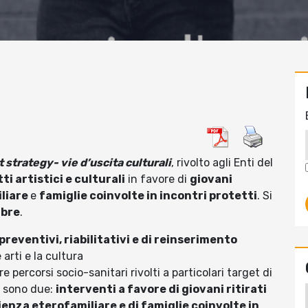
t strategy- vie d’uscita culturali
, rivolto agli Enti del
ti artistici e culturali
in favore di
giovani
iliare
e
famiglie coinvolte in incontri protetti
. Si
mbre
.
preventivi, riabilitativi e di reinserimento
 arti e la cultura
rcorsi socio-sanitari rivolti a particolari target di
i sono due:
interventi a favore di giovani ritirati
ienza eterofamiliare e di famiglie coinvolte in