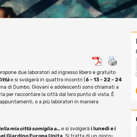
ropone due laboratori ad ingresso libero e gratuito
ittà
e si svolgerà in quattro incontri (
6 – 13 – 22 – 24
na di Dumbo. Giovani e adolescenti sono chiamati a
a per raccontare la città dal loro punto di vista. È
 appuntamenti, o a più laboratori in maniera
della mia città somiglia a…
e si svolgerà
i lunedì e i
 nel Giardino Europa Unita
. Si tratta di un gioco-