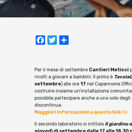
Facebook
Twitter
Condividi
Per il mese di settembre
Cantieri Meticci
p
rivolti a giovani e bambini. Il primo è
TavolaC
settembre
)
alle ore
17
nel Capannone Offici
costruire insieme un’installazione comunitari
possibile partecipare anche a uno solo degli
discontinua.
Maggiori informazioni a questo link >>
Il secondo laboratorio si intitola
Il giardino 
giovedì di settembre dalle 17 alle 18.30