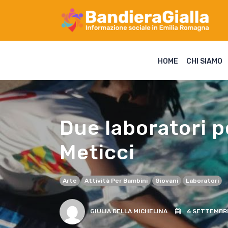
HOME
CHI SIAMO
Due laboratori p
Meticci
Arte
Attività Per Bambini
Giovani
Laboratori
GIULIA DELLA MICHELINA
6 SETTEMBRE