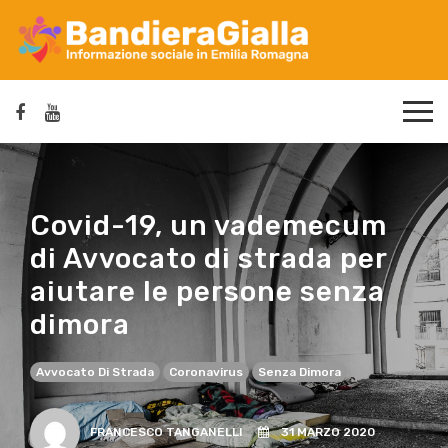
Covid-19, un vademecum
di Avvocato di strada per
aiutare le persone senza
dimora
Avvocato Di Strada
Coronavirus
Senza Dimora
FRANCESCO TANGANELLI
31 MARZO 2020