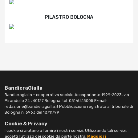
PILASTRO BOLOGNA
BandieraGialla
Bandieragialla – cooperativa sociale Accaparlante 1999-2023, via
Pirandello 24 , 40127 Bologna, tel. 051/6415005 E-mail:
redazione@bandieragialla.it Pubblicazione registrata al tribunale di
Bologna n. 6963 del 18/11/99
Cookie & Privacy
I cookie ci aiutano a fornire i nostri servizi. Utilizzando tali servizi,
accetti l’utilizzo dei cookie da parte nostra.
Maggiori