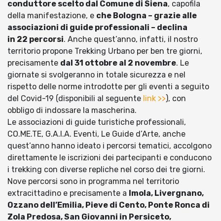
conduttore scelto dal Comune di Siena
, capofila
della manifestazione, e
che Bologna – grazie alle
associazioni di guide professionali – declina
in 22 percorsi
. Anche quest’anno, infatti, il nostro
territorio propone Trekking Urbano per ben tre giorni,
precisamente
dal 31 ottobre al 2 novembre
. Le
giornate si svolgeranno in totale sicurezza e nel
rispetto delle norme introdotte per gli eventi a seguito
del Covid-19 (disponibili al seguente
link >>
), con
obbligo di indossare la mascherina.
Le associazioni di guide turistiche professionali,
CO.ME.TE, G.A.I.A. Eventi, Le Guide d’Arte, anche
quest’anno hanno ideato i percorsi tematici, accolgono
direttamente le iscrizioni dei partecipanti e conducono
i trekking con diverse repliche nel corso dei tre giorni.
Nove percorsi sono in programma nel territorio
extracittadino e precisamente a
Imola, Livergnano,
Ozzano dell’Emilia, Pieve di Cento, Ponte Ronca di
Zola Predosa, San Giovanni in Persiceto,