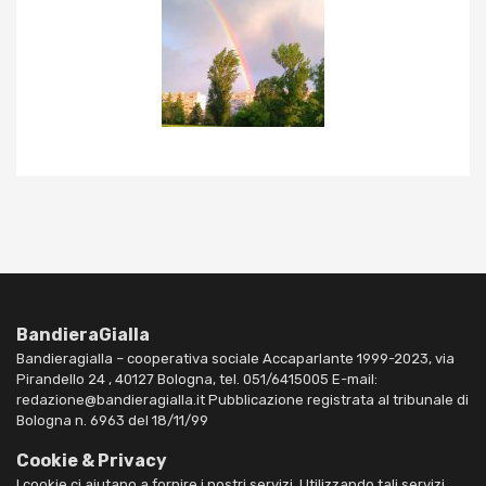
BandieraGialla
Bandieragialla – cooperativa sociale Accaparlante 1999-2023, via
Pirandello 24 , 40127 Bologna, tel. 051/6415005 E-mail:
redazione@bandieragialla.it Pubblicazione registrata al tribunale di
Bologna n. 6963 del 18/11/99
Cookie & Privacy
I cookie ci aiutano a fornire i nostri servizi. Utilizzando tali servizi,