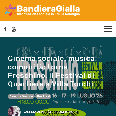
Cinema sociale, musica,
comunità: torna
Freschino, il Festival di
Quartiere a Villa Torchi
Cinema Sociale
Festival
VALERIA ALPI
7 LUGLIO 2026