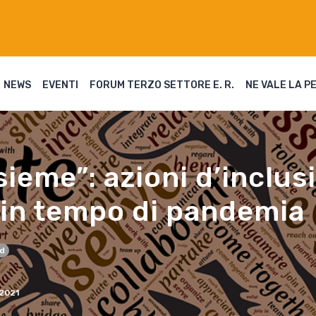
NEWS
EVENTI
FORUM TERZO SETTORE E. R.
NE VALE LA P
sieme”: azioni d’inclus
 in tempo di pandemia
id
2021