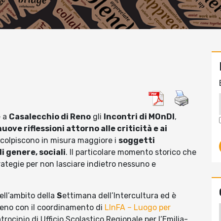
e
a
Casalecchio di Reno
gli
Incontri di MOnDI
,
nuove riflessioni attorno alle criticità e ai
colpiscono in misura maggiore i
soggetti
i genere, sociali
. Il particolare momento storico che
ategie per non lasciare indietro nessuno e
ell’ambito della
S
ettimana dell’Intercultura ed è
eno con il coordinamento di
LInFA – Luogo per
patrocinio di Ufficio Scolastico Regionale per l’Emilia-