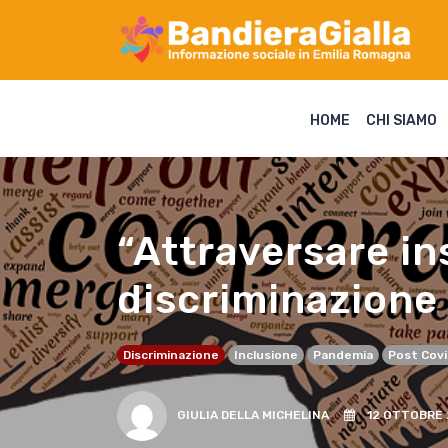
HOME
CHI SIAMO
“Attraversare in
discriminazione
Discriminazione
Inclusione
Pandemia
Post Cov
GIULIA DELLA MICHELINA
12 OTTOBRE 