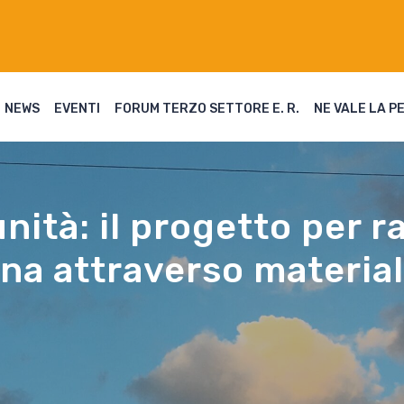
NEWS
EVENTI
FORUM TERZO SETTORE E. R.
NE VALE LA P
nità: il progetto per r
gna attraverso material