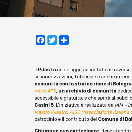
Facebook
Twitter
Condividi
Il
Pilastro
ieri e oggi raccontato attraverso 
scannerizzazioni, fotocopie e anche interv
comunità con lo storico rione di Bologn
more APS
,
un archivio di comunità
dedica
accessibile e gratuito, e che aprirà al pubbl
Casini 5
. L’iniziativa è realizzata da
IAM – I
Mastro Pilastro
,
AISO (Associazione Italiana d
patrocinio e il contributo del
Comune di Bo
Chiunque può partecipare
, depositando m