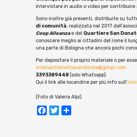
intervistare in audio o video per contribuire 
Sono inoltre già presenti, distribuite su tutto
di comunità
, realizzata nel 2017 dall’asso
Coop Alleanza
e del
Quartiere San Donato
conoscere meglio ai cittadini del rione il luo
una parte di Bologna che ancora pochi con
Per depositare il proprio materiale o per ess
intersectionalitiesandmore@gmail.com
3393389448
(solo Whatsapp).
Qui il link alle locandine per più info sull’
iniz
(Foto di Valeria Alpi)
Facebook
Twitter
Condividi