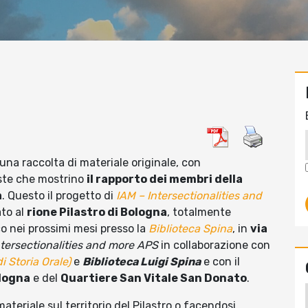
una raccolta di materiale originale, con
iste che mostrino
il rapporto dei membri della
a
. Questo il progetto di
IAM – Intersectionalities and
to al
rione Pilastro di Bologna
, totalmente
ico nei prossimi mesi presso la
Biblioteca Spina
, in
via
ntersectionalities and more APS
in collaborazione con
i Storia Orale)
e
Biblioteca Luigi Spina
e con il
logna
e del
Quartiere San Vitale San Donato
.
ateriale sul territorio del Pilastro o facendosi