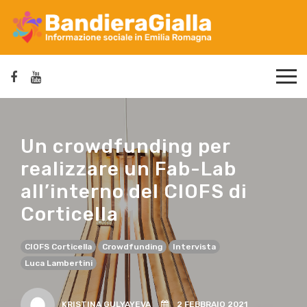
Un crowdfunding per
realizzare un Fab-Lab
all’interno del CIOFS di
Corticella
CIOFS Corticella
Crowdfunding
Intervista
Luca Lambertini
KRISTINA GULYAYEVA
2 FEBBRAIO 2021