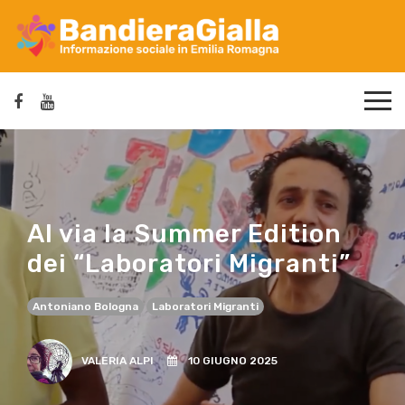
Al via la Summer Edition
dei “Laboratori Migranti”
Antoniano Bologna
Laboratori Migranti
VALERIA ALPI
10 GIUGNO 2025