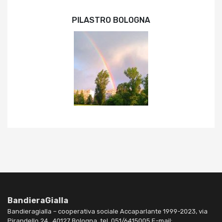
PILASTRO BOLOGNA
BandieraGialla
Bandieragialla – cooperativa sociale Accaparlante 1999-2023, via
Pirandello 24 , 40127 Bologna, tel. 051/6415005 E-mail: