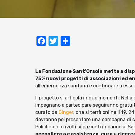
Facebook
Twitter
Condividi
La Fondazione Sant’Orsola mette a dispo
75% nuovi progetti di associazioni ed en
all’emergenza sanitaria e continuare a essere
Il progetto si articola in due momenti. Nella
impegnano a partecipare seguiranno gratui
curato da
Ginger
, che si terrà online il 19, 
dovranno poi presentare una campagna di cr
Policlinico o rivolti ai pazienti in carico al S
accoglienza e assistenza
,
cura
e
ricerc