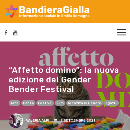
“Affetto domino”: la nuova
edizione del Gender
Bender Festival
Arte
Danza
Festival
Film
Identità Di Genere
Lgbti+
VALERIA ALPI
7 SETTEMBRE 2021