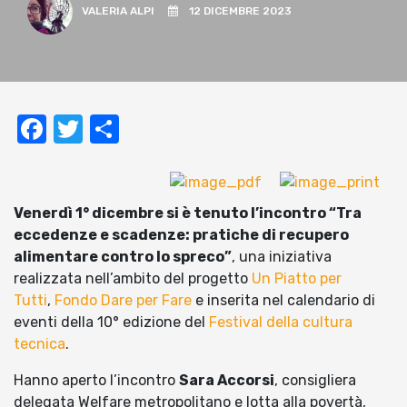
VALERIA ALPI
12 DICEMBRE 2023
Facebook
Twitter
Condividi
Venerdì 1° dicembre
si è tenuto l’incontro “Tra
eccedenze e scadenze: pratiche di recupero
alimentare contro lo spreco”
, una iniziativa
realizzata nell’ambito del progetto
Un Piatto per
Tutti
,
Fondo Dare per Fare
e inserita nel calendario di
eventi della 10° edizione del
Festival della cultura
tecnica
.
Hanno aperto l’incontro
Sara Accorsi
, consigliera
delegata Welfare metropolitano e lotta alla povertà,