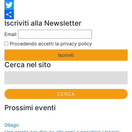
Facebook
Twitter
Iscriviti alla Newsletter
Condividi
Email
Procedendo accetti la privacy policy
Cerca nel sito
Ricerca
per:
Prossimi eventi
09
ago
Una serata per dire no alle armi e ricordare i tragici