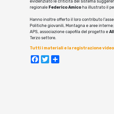
evidenziato le criticità del sistema suggerend
regionale
Federico Amico
ha illustrato il 
Hanno inoltre offerto il loro contributo l’as
Politiche giovanili, Montagna e aree interne
APS, associazione capofila del progetto e
Al
Terzo settore.
Tutti i materiali e la registrazione vide
Facebook
Twitter
Condividi