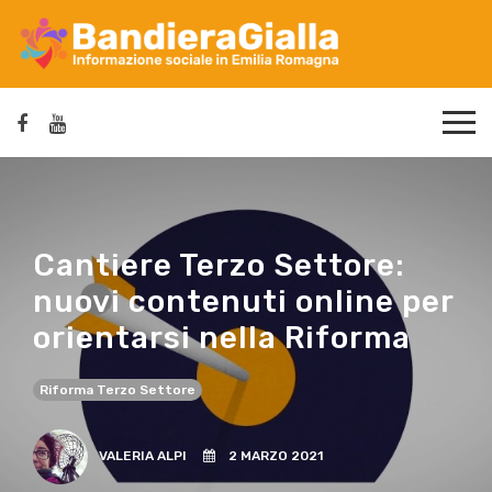
Cantiere Terzo Settore:
nuovi contenuti online per
orientarsi nella Riforma
Riforma Terzo Settore
VALERIA ALPI
2 MARZO 2021