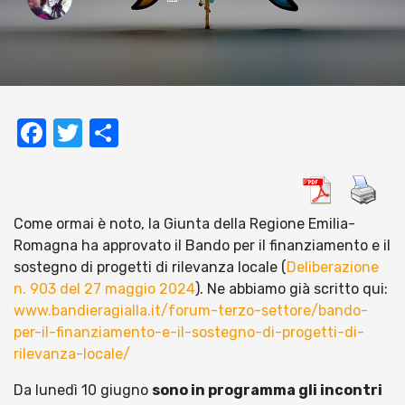
Facebook
Twitter
Condividi
Come ormai è noto, la Giunta della Regione Emilia-
Romagna ha approvato il Bando per il finanziamento e il
sostegno di progetti di rilevanza locale (
Deliberazione
n. 903 del 27 maggio 2024
). Ne abbiamo già scritto qui:
www.bandieragialla.it/forum-terzo-settore/bando-
per-il-finanziamento-e-il-sostegno-di-progetti-di-
rilevanza-locale/
Da lunedì 10 giugno
sono in programma gli incontri