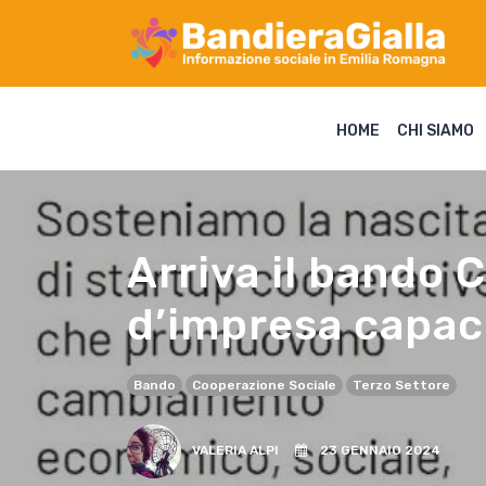
HOME
CHI SIAMO
Arriva il bando
d’impresa capac
Bando
Cooperazione Sociale
Terzo Settore
VALERIA ALPI
23 GENNAIO 2024