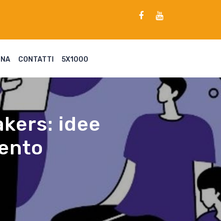
ENA
CONTATTI
5X1000
kers: idee
mento