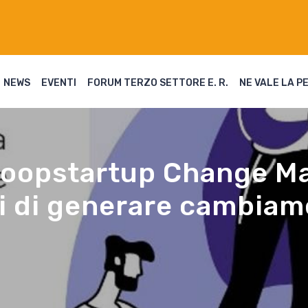
NEWS
EVENTI
FORUM TERZO SETTORE E. R.
NE VALE LA P
 Coopstartup Change Ma
i di generare cambia