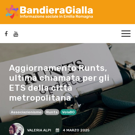
Aggiornamento Runts,
ultima chiamata per gli
ETS della città
metropolitana
Associazionismo
Runts
VolaBO
VALERIA ALPI
4 MARZO 2025