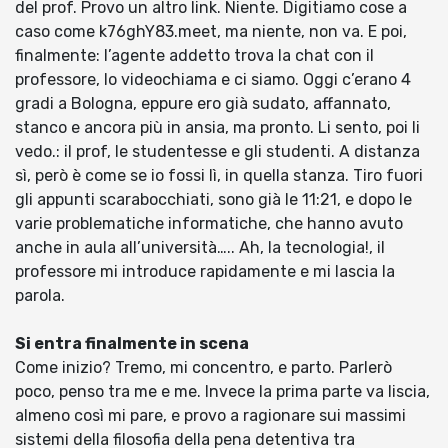
del prof. Provo un altro link. Niente. Digitiamo cose a
caso come k76ghY83.meet, ma niente, non va. E poi,
finalmente: l’agente addetto trova la chat con il
professore, lo videochiama e ci siamo. Oggi c’erano 4
gradi a Bologna, eppure ero già sudato, affannato,
stanco e ancora più in ansia, ma pronto. Li sento, poi li
vedo.: il prof, le studentesse e gli studenti. A distanza
sì, però è come se io fossi lì, in quella stanza. Tiro fuori
gli appunti scarabocchiati, sono già le 11:21, e dopo le
varie problematiche informatiche, che hanno avuto
anche in aula all’università….. Ah, la tecnologia!, il
professore mi introduce rapidamente e mi lascia la
parola.
Si entra finalmente in scena
Come inizio? Tremo, mi concentro, e parto. Parlerò
poco, penso tra me e me. Invece la prima parte va liscia,
almeno così mi pare, e provo a ragionare sui massimi
sistemi della filosofia della pena detentiva tra