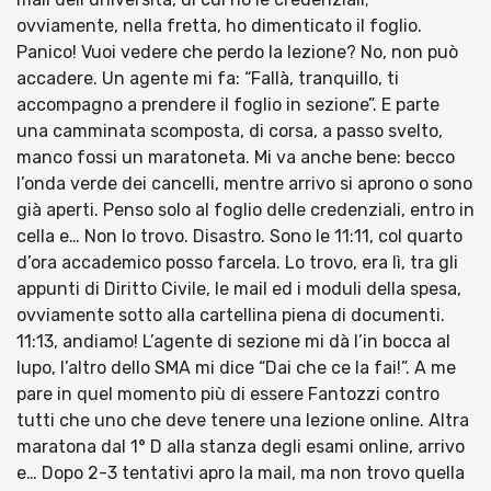
ovviamente, nella fretta, ho dimenticato il foglio.
Panico! Vuoi vedere che perdo la lezione? No, non può
accadere. Un agente mi fa: “Fallà, tranquillo, ti
accompagno a prendere il foglio in sezione”. E parte
una camminata scomposta, di corsa, a passo svelto,
manco fossi un maratoneta. Mi va anche bene: becco
l’onda verde dei cancelli, mentre arrivo si aprono o sono
già aperti. Penso solo al foglio delle credenziali, entro in
cella e… Non lo trovo. Disastro. Sono le 11:11, col quarto
d’ora accademico posso farcela. Lo trovo, era lì, tra gli
appunti di Diritto Civile, le mail ed i moduli della spesa,
ovviamente sotto alla cartellina piena di documenti.
11:13, andiamo! L’agente di sezione mi dà l’in bocca al
lupo, l’altro dello SMA mi dice “Dai che ce la fai!”. A me
pare in quel momento più di essere Fantozzi contro
tutti che uno che deve tenere una lezione online. Altra
maratona dal 1° D alla stanza degli esami online, arrivo
e… Dopo 2-3 tentativi apro la mail, ma non trovo quella