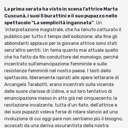
La prima serata ha visto in scena l’attrice Marta
Cuscunà, i suoi 5 burattini e il suo pupazzo nello
spettacolo “La semplicità ingannata”
. Un
‘interpretazione magistrale, che ha tenuto catturato il
pubblico per tutto il tempo dell’esibizione; alla fine gli
abbondanti applausi per la giovane attrice sono stati
senz’altro sentiti. Un tema quanto mai attuale quello
che ha fatto da filo conduttore del monologo, perché
incentrato sull’emancipazione femminile e sulle
resistenze femminili nel nostro paese. I testi dello
spettacolo, liberamente ispirati alle opere letterarie di
Arcangela Tarabotti, erano incentrati sulla vicenda
delle suore clarisse di Udine, e sul loro tentativo di
emancipazione messo in atto già nel cinquecento; la
recitazione incalzante, tutta d’un fiato, dell’attrice e
dei suoi pupazzi voleva forse di ridare slancio ad una
rivoluzione di cui oggi pare non sentiamo più il bisogno,
accecati da una deriva oscurantista della nostra