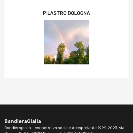
PILASTRO BOLOGNA
BandieraGialla
Bandieragialla – cooperativa sociale Accaparlante 1999-2023, via