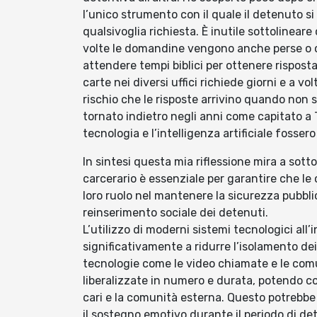
l’unico strumento con il quale il detenuto s
qualsivoglia richiesta. È inutile sottolinear
volte le domandine vengono anche perse o ce
attendere tempi biblici per ottenere risposta 
carte nei diversi uffici richiede giorni e a vo
rischio che le risposte arrivino quando non s
tornato indietro negli anni come capitato a T
tecnologia e l’intelligenza artificiale fosser
In sintesi questa mia riflessione mira a sot
carcerario è essenziale per garantire che le 
loro ruolo nel mantenere la sicurezza pubblica,
reinserimento sociale dei detenuti.
L’utilizzo di moderni sistemi tecnologici all’
significativamente a ridurre l’isolamento dei 
tecnologie come le video chiamate e le com
liberalizzate in numero e durata, potendo co
cari e la comunità esterna. Questo potrebbe 
il sostegno emotivo durante il periodo di de