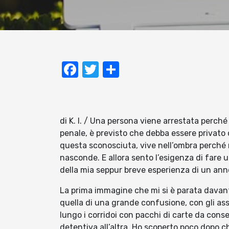
Facebook
Twitter
Condividi
di K. I. / Una persona viene arrestata perch
penale, è previsto che debba essere privato d
questa sconosciuta, vive nell’ombra perché
nasconde. E allora sento l’esigenza di fare u
della mia seppur breve esperienza di un ann
La prima immagine che mi si è parata davant
quella di una grande confusione, con gli ass
lungo i corridoi con pacchi di carte da conse
detentiva all’altra. Ho scoperto poco dopo 