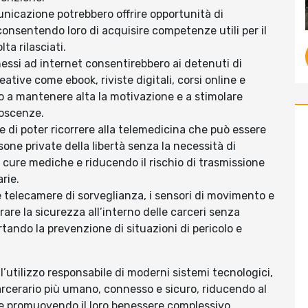
unicazione potrebbero offrire opportunità di
consentendo loro di acquisire competenze utili per il
ta rilasciati.
nnessi ad internet consentirebbero ai detenuti di
eative come ebook, riviste digitali, corsi online e
o a mantenere alta la motivazione e a stimolare
noscenze.
e di poter ricorrere alla telemedicina che può essere
rsone private della libertà senza la necessità di
e cure mediche e riducendo il rischio di trasmissione
rie.
le telecamere di sorveglianza, i sensori di movimento e
rare la sicurezza all’interno delle carceri senza
ando la prevenzione di situazioni di pericolo e
’utilizzo responsabile di moderni sistemi tecnologici,
rcerario più umano, connesso e sicuro, riducendo al
 e promuovendo il loro benessere complessivo