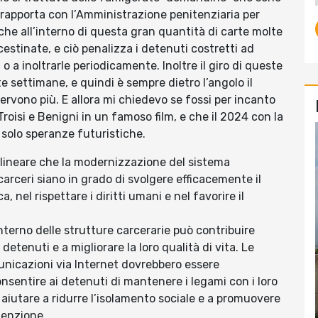
i rapporta con l’Amministrazione penitenziaria per
e che all’interno di questa gran quantità di carte molte
stinate, e ciò penalizza i detenuti costretti ad
o a inoltrarle periodicamente. Inoltre il giro di queste
lte settimane, e quindi è sempre dietro l’angolo il
ervono più. E allora mi chiedevo se fossi per incanto
roisi e Benigni in un famoso film, e che il 2024 con la
o solo speranze futuristiche.
tolineare che la modernizzazione del sistema
carceri siano in grado di svolgere efficacemente il
 nel rispettare i diritti umani e nel favorire il
interno delle strutture carcerarie può contribuire
detenuti e a migliorare la loro qualità di vita. Le
unicazioni via Internet dovrebbero essere
nsentire ai detenuti di mantenere i legami con i loro
aiutare a ridurre l’isolamento sociale e a promuovere
tenzione.