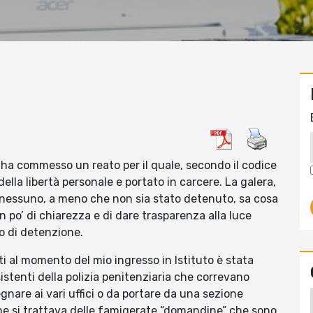
é ha commesso un reato per il quale, secondo il codice
ella libertà personale e portato in carcere. La galera,
 nessuno, a meno che non sia stato detenuto, sa cosa
n po’ di chiarezza e di dare trasparenza alla luce
o di detenzione.
i al momento del mio ingresso in Istituto è stata
istenti della polizia penitenziaria che correvano
gnare ai vari uffici o da portare da una sezione
che si trattava delle famigerate “domandine” che sono