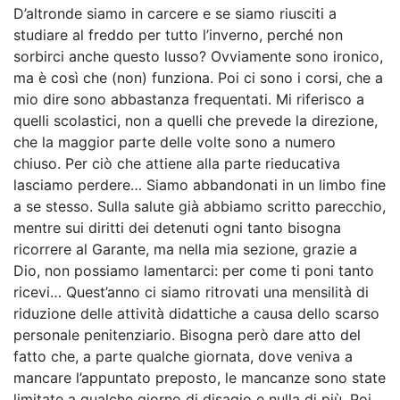
D’altronde siamo in carcere e se siamo riusciti a
studiare al freddo per tutto l’inverno, perché non
sorbirci anche questo lusso? Ovviamente sono ironico,
ma è così che (non) funziona. Poi ci sono i corsi, che a
mio dire sono abbastanza frequentati. Mi riferisco a
quelli scolastici, non a quelli che prevede la direzione,
che la maggior parte delle volte sono a numero
chiuso. Per ciò che attiene alla parte rieducativa
lasciamo perdere… Siamo abbandonati in un limbo fine
a se stesso. Sulla salute già abbiamo scritto parecchio,
mentre sui diritti dei detenuti ogni tanto bisogna
ricorrere al Garante, ma nella mia sezione, grazie a
Dio, non possiamo lamentarci: per come ti poni tanto
ricevi… Quest’anno ci siamo ritrovati una mensilità di
riduzione delle attività didattiche a causa dello scarso
personale penitenziario. Bisogna però dare atto del
fatto che, a parte qualche giornata, dove veniva a
mancare l’appuntato preposto, le mancanze sono state
limitate a qualche giorno di disagio e nulla di più. Poi