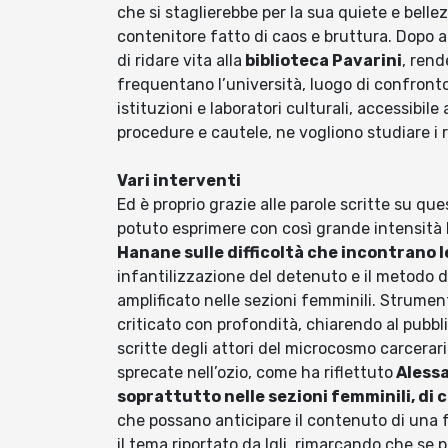
che si staglierebbe per la sua quiete e belle
contenitore fatto di caos e bruttura. Dopo an
di ridare vita alla
biblioteca Pavarini
, rend
frequentano l’università, luogo di confronto 
istituzioni e laboratori culturali, accessibile
procedure e cautele, ne vogliono studiare i r
Vari interventi
Ed è proprio grazie alle parole scritte su qu
potuto esprimere con così grande intensità l
Hanane sulle difficoltà che incontrano 
infantilizzazione del detenuto e il metodo 
amplificato nelle sezioni femminili. Strument
criticato con profondità, chiarendo al pubbli
scritte degli attori del microcosmo carcerario
sprecate nell’ozio, come ha riflettuto
Alessa
soprattutto nelle sezioni femminili, di 
che possano anticipare il contenuto di una f
il tema riportato da Igli, rimarcando che se 