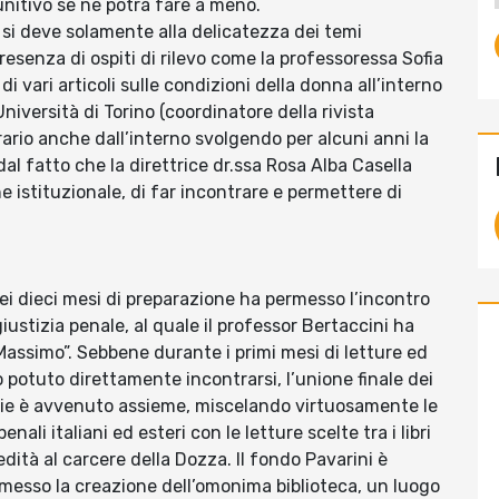
nitivo se ne potrà fare a meno.
n si deve solamente alla delicatezza dei temi
presenza di ospiti di rilevo come la professoressa Sofia
 di vari articoli sulle condizioni della donna all’interno
Università di Torino (coordinatore della rivista
ario anche dall’interno svolgendo per alcuni anni la
al fatto che la direttrice dr.ssa Rosa Alba Casella
istituzionale, di far incontrare e permettere di
nei dieci mesi di preparazione ha permesso l’incontro
 giustizia penale, al quale il professor Bertaccini ha
 Massimo”. Sebbene durante i primi mesi di letture ed
potuto direttamente incontrarsi, l’unione finale dei
arie è avvenuto assieme, miscelando virtuosamente le
enali italiani ed esteri con le letture scelte tra i libri
dità al carcere della Dozza. Il fondo Pavarini è
messo la creazione dell’omonima biblioteca, un luogo