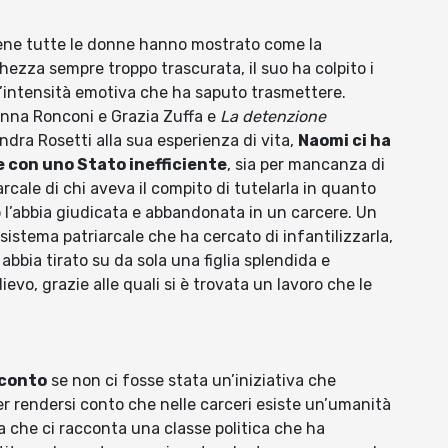
bene tutte le donne hanno mostrato come la
hezza sempre troppo trascurata, il suo ha colpito i
r l’intensità emotiva che ha saputo trasmettere.
nna Ronconi e Grazia Zuffa e
La detenzione
ndra Rosetti alla sua esperienza di vita,
Naomi ci ha
 con uno Stato inefficiente
, sia per mancanza di
arcale di chi aveva il compito di tutelarla in quanto
to l’abbia giudicata e abbandonata in un carcere. Un
stema patriarcale che ha cercato di infantilizzarla,
bia tirato su da sola una figlia splendida e
evo, grazie alle quali si è trovata un lavoro che le
a.
cconto
se non ci fosse stata un’iniziativa che
er rendersi conto che nelle carceri esiste un’umanità
la che ci racconta una classe politica che ha