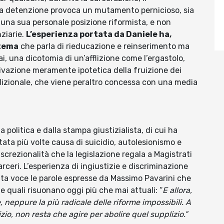
 la detenzione provoca un mutamento pernicioso, sia
 una sua personale posizione riformista, e non
nziarie.
L’esperienza portata da Daniele ha,
stema
che parla di rieducazione e reinserimento ma
i, una dicotomia di un’afflizione come l’ergastolo,
tivazione meramente ipotetica della fruizione dei
ndizionale, che viene peraltro concessa con una media
politica e dalla stampa giustizialista, di cui ha
stata più volte causa di suicidio, autolesionismo e
iscrezionalità che la legislazione regala a Magistrati
arceri. L’esperienza di ingiustizie e discriminazione
alta voce le parole espresse da Massimo Pavarini che
le quali risuonano oggi più che mai attuali: “
E allora,
, neppure la più radicale delle riforme impossibili. A
io, non resta che agire per abolire quel supplizio.”