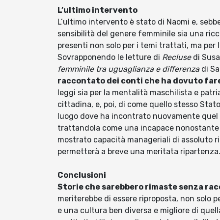
L’ultimo intervento
L’ultimo intervento è stato di Naomi e, seb
sensibilità del genere femminile sia una ricc
presenti non solo per i temi trattati, ma pe
Sovrapponendo le letture di
Recluse
di Susa
femminile tra uguaglianza e differenza
di Sa
raccontato dei conti che ha dovuto fare
leggi sia per la mentalità maschilista e patri
cittadina, e, poi, di come quello stesso Sta
luogo dove ha incontrato nuovamente quel si
trattandola come una incapace nonostante ab
mostrato capacità manageriali di assoluto rili
permetterà a breve una meritata ripartenz
Conclusioni
Storie che sarebbero rimaste senza ra
meriterebbe di essere riproposta, non solo p
e una cultura ben diversa e migliore di quel