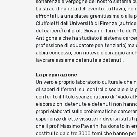
sofferenze e vergogne del nostro sistema pu
La straordinarietà dell’evento, tuttavia, no
affrontati, a una platea gremitissima o alla 
Ciuffoletti dell’Università di Firenze (autrice
del carcere) e il prof. Giovanni Torrente dell’
Antigone e che ha studiato il sistema carcer
professione di educatore penitenziario) ma d
abbia concesso, con notevole coraggio anche 
lavorare assieme detenute e detenuti.
La preparazione
Un vero e proprio laboratorio culturale che 
di saperi differenti sul controllo sociale e la
conferito il titolo scanzonatorio di “Vado al
elaborazioni detenute e detenuti non hanno 
propri elaborati sulle problematiche carcer
esperienze dirette vissute in diversi istituti p
che il prof Massimo Pavarini ha donato in ere
costituito da oltre 3000 tomi che hanno per