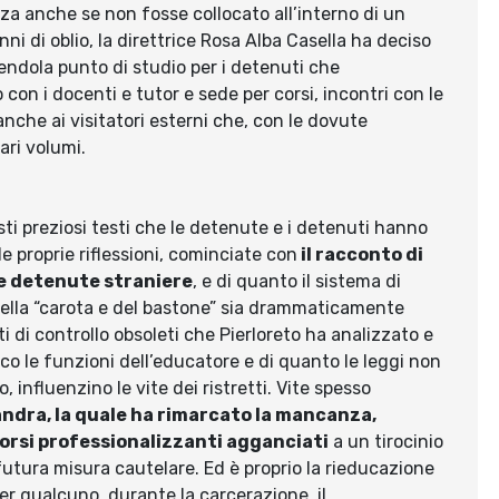
zza anche se non fosse collocato all’interno di un
ni di oblio, la direttrice Rosa Alba Casella ha deciso
endola punto di studio per i detenuti che
con i docenti e tutor e sede per corsi, incontri con le
 anche ai visitatori esterni che, con le dovute
ari volumi.
esti preziosi testi che le detenute e i detenuti hanno
e proprie riflessioni, cominciate con
il racconto di
le detenute straniere
, e di quanto il sistema di
della “carota e del bastone” sia drammaticamente
i di controllo obsoleti che Pierloreto ha analizzato e
co le funzioni dell’educatore e di quanto le leggi non
, influenzino le vite dei ristretti. Vite spesso
ndra, la quale ha rimarcato la mancanza,
corsi professionalizzanti agganciati
a un tirocinio
utura misura cautelare. Ed è proprio la rieducazione
per qualcuno, durante la carcerazione, il