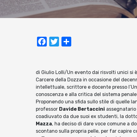
Facebook
Twitter
Condividi
di Giulio Lolli/Un evento dai risvolti unici si
Carcere della Dozza in occasione del decenn
intellettuale, scrittore e docente presso l’U
conoscenza e alla critica del sistema penale 
Proponendo una sfida sullo stile di quelle l
professor
Davide Bertaccini
assegnatario d
coadiuvato da due suoi ex studenti, la dott
Mazza
, ha deciso di dare voce comune a don
scontano sulla propria pelle, per far capire 