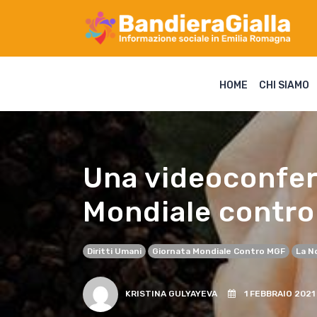
HOME
CHI SIAMO
Una videoconfer
Mondiale contro 
Diritti Umani
Giornata Mondiale Contro MGF
La N
KRISTINA GULYAYEVA
1 FEBBRAIO 2021