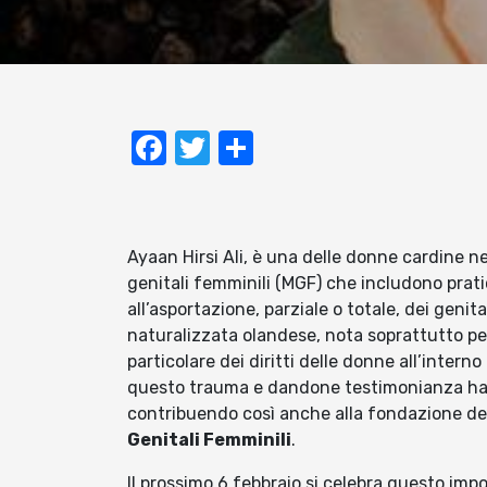
Facebook
Twitter
Condividi
Ayaan Hirsi Ali, è una delle donne cardine nel
genitali femminili (MGF) che includono prati
all’asportazione, parziale o totale, dei genita
naturalizzata olandese, nota soprattutto per 
particolare dei diritti delle donne all’intern
questo trauma e dandone testimonianza ha p
contribuendo così anche alla fondazione de
Genitali Femminili
.
Il prossimo 6 febbraio si celebra questo im