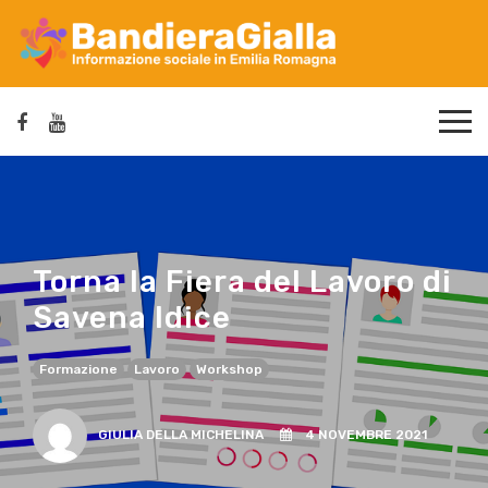
Torna la Fiera del Lavoro di
Savena Idice
Formazione
Lavoro
Workshop
GIULIA DELLA MICHELINA
4 NOVEMBRE 2021