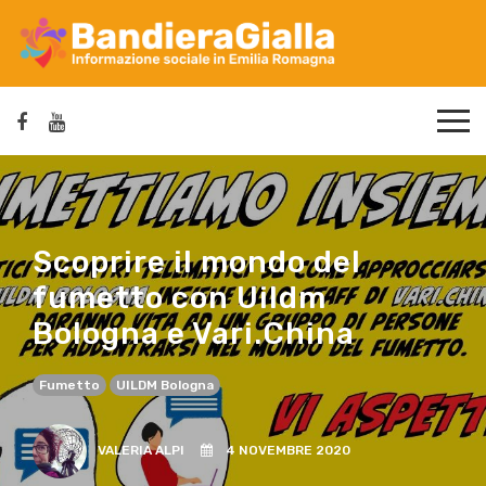
Scoprire il mondo del
fumetto con Uildm
Bologna e Vari.China
Fumetto
UILDM Bologna
VALERIA ALPI
4 NOVEMBRE 2020