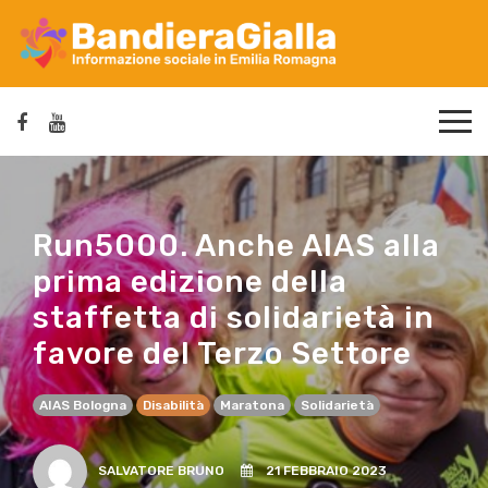
Run5000. Anche AIAS alla
prima edizione della
staffetta di solidarietà in
favore del Terzo Settore
AIAS Bologna
Disabilità
Maratona
Solidarietà
SALVATORE BRUNO
21 FEBBRAIO 2023