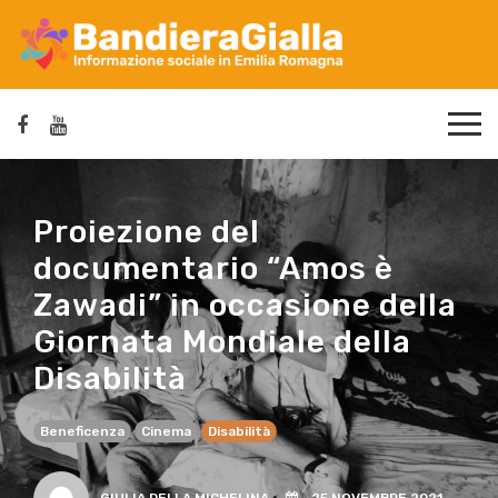
Proiezione del
documentario “Amos è
Zawadi” in occasione della
Giornata Mondiale della
Disabilità
Beneficenza
Cinema
Disabilità