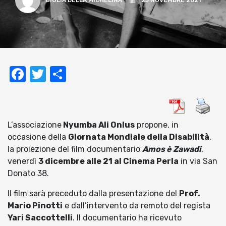
GIULIA DELLA MICHELINA
25 NOVEMBRE 2021
Facebook
Twitter
Condividi
L’associazione
Nyumba Ali Onlus
propone, in
occasione della
Giornata Mondiale della Disabilità
,
la proiezione del film documentario
Amos è Zawadi
,
venerdì
3 dicembre alle 21 al Cinema Perla
in via San
Donato 38.
Il film sarà preceduto dalla presentazione del
Prof.
Mario Pinotti
e dall’intervento da remoto del regista
Yari Saccottelli
. Il documentario ha ricevuto