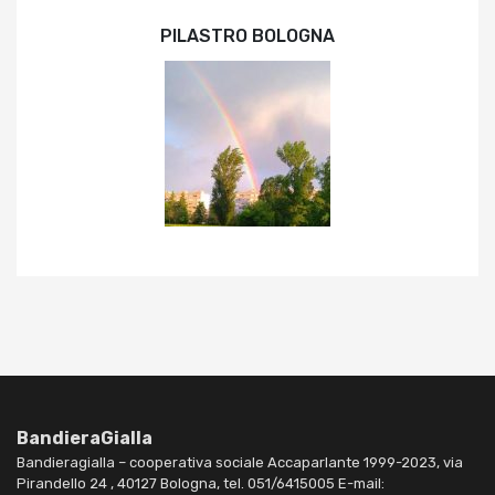
PILASTRO BOLOGNA
BandieraGialla
Bandieragialla – cooperativa sociale Accaparlante 1999-2023, via
Pirandello 24 , 40127 Bologna, tel. 051/6415005 E-mail: