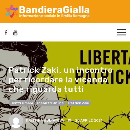
Patrick Zaki, un incontro
per ricordare la vicenda
che riguarda tutti
Diritti Umani
Incontri Online
Patrick Zaki
KRISTINA GULYAYEVA
20 APRILE 2021