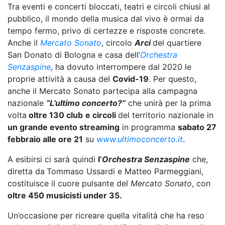
Tra eventi e concerti bloccati, teatri e circoli chiusi al
pubblico, il mondo della musica dal vivo è ormai da
tempo fermo, privo di certezze e risposte concrete.
Anche il
Mercato Sonato
, circolo
Arci
del quartiere
San Donato di Bologna e casa dell’
Orchestra
Senzaspine
, ha dovuto interrompere dal 2020 le
proprie attività a causa del
Covid-19
. Per questo,
anche il Mercato Sonato partecipa alla campagna
nazionale
“L’ultimo concerto?”
che unirà per la prima
volta
oltre 130 club
e circoli
del territorio nazionale in
un grande evento streaming
in programma
sabato 27
febbraio alle ore 21
su
www.ultimoconcerto.it
.
A esibirsi ci sarà quindi
l’
Orchestra Senzaspine
che,
diretta da
Tommaso Ussardi e Matteo Parmeggiani,
costituisce il cuore pulsante del
Mercato Sonato
, con
oltre 450 musicisti under 35.
Un’occasione per ricreare quella vitalità che ha reso