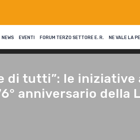
NEWS
EVENTI
FORUM TERZO SETTORE E. R.
NE VALE LA P
 e di tutti”: le iniziati
 76° anniversario della