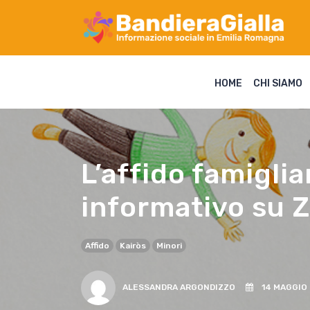
HOME
CHI SIAMO
L’affido famigli
informativo su 
Affido
Kairòs
Minori
ALESSANDRA ARGONDIZZO
14 MAGGIO 