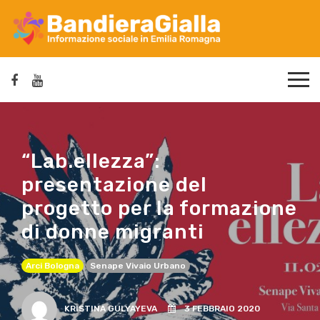
“Lab.ellezza”:
presentazione del
progetto per la formazione
di donne migranti
Arci Bologna
Senape Vivaio Urbano
KRISTINA GULYAYEVA
3 FEBBRAIO 2020