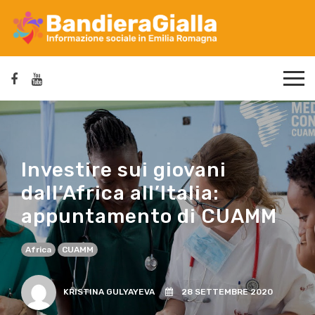
Investire sui giovani
dall’Africa all’Italia:
appuntamento di CUAMM
Africa
CUAMM
KRISTINA GULYAYEVA
28 SETTEMBRE 2020