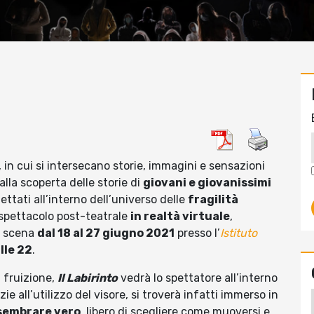
, in cui si intersecano storie, immagini e sensazioni
alla scoperta delle storie di
giovani e giovanissimi
oiettati all’interno dell’universo delle
fragilità
o spettacolo post-teatrale
in realtà virtuale
,
in scena
dal 18 al 27 giugno 2021
presso l’
Istituto
alle 22
.
i fruizione,
Il Labirinto
vedrà lo spettatore all’interno
azie all’utilizzo del visore, si troverà infatti immerso in
 sembrare vero
, libero di scegliere come muoversi e