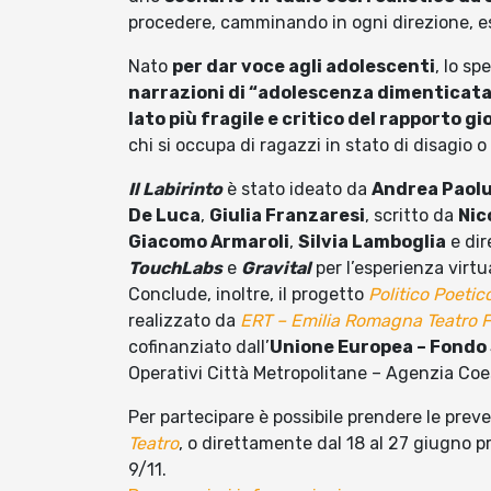
procedere, camminando in ogni direzione, es
Nato
per dar voce agli adolescenti
, lo sp
narrazioni di “adolescenza dimenticat
lato più fragile e critico del rapporto gi
chi si occupa di ragazzi in stato di disagio o 
Il Labirinto
è stato ideato da
Andrea Paolu
De Luca
,
Giulia Franzaresi
, scritto da
Nic
Giacomo Armaroli
,
Silvia Lamboglia
e dir
TouchLabs
e
Gravital
per l’esperienza virtu
Conclude, inoltre, il progetto
Politico Poetic
realizzato da
ERT – Emilia Romagna Teatro 
cofinanziato dall’
Unione Europea – Fondo
Operativi Città Metropolitane – Agenzia Coe
Per partecipare è possibile prendere le prev
Teatro
, o direttamente dal 18 al 27 giugno pr
9/11.