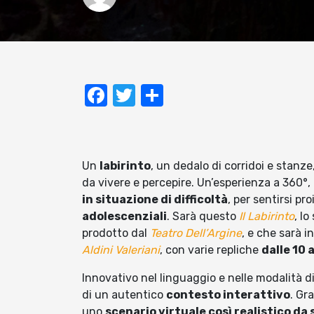
Facebook
Twitter
Condividi
Un
labirinto
, un dedalo di corridoi e stanze
da vivere e percepire. Un’esperienza a 360°, 
in situazione di difficoltà
, per sentirsi pr
adolescenziali
. Sarà questo
Il Labirinto
, l
prodotto dal
Teatro Dell’Argine
, e che sarà 
Aldini Valeriani
, con varie repliche
dalle 10 
Innovativo nel linguaggio e nelle modalità d
di un autentico
contesto interattivo
. Gr
uno
scenario virtuale così realistico da