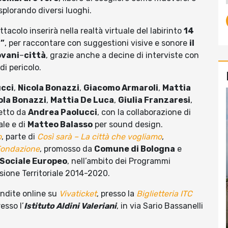
plorando diversi luoghi.
ettacolo inserirà nella realtà virtuale del labirinto
14
a”
, per raccontare con suggestioni visive e sonore
il
ovani
–
città
, grazie anche a decine di interviste con
di pericolo.
cci
,
Nicola Bonazzi
,
Giacomo Armaroli
,
Mattia
ola Bonazzi
,
Mattia De Luca
,
Giulia Franzaresi
,
etto da
Andrea Paolucci
, con la collaborazione di
ale e di
Matteo Balasso
per sound design.
o
, parte di
Così sarà – La città che vogliamo
,
Fondazione
, promosso da
Comune di Bologna
e
 Sociale Europeo
, nell’ambito dei Programmi
sione Territoriale 2014-2020.
endite online su
Vivaticket
, presso la
Biglietteria ITC
esso l’
Istituto Aldini Valeriani
, in via Sario Bassanelli