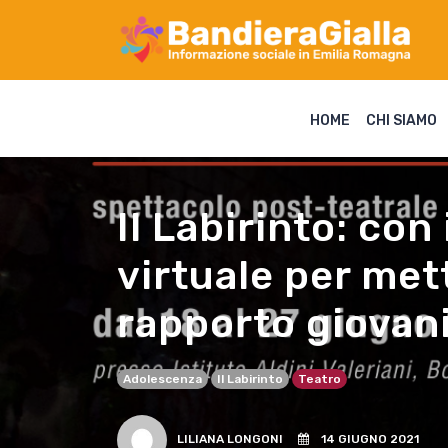
HOME
CHI SIAMO
Il Labirinto: con
virtuale per mett
rapporto giovani
Adolescenza
Il Labirinto
Teatro
LILIANA LONGONI
14 GIUGNO 2021