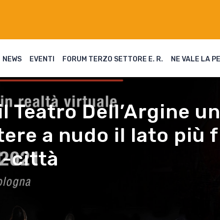
NEWS
EVENTI
FORUM TERZO SETTORE E. R.
NE VALE LA P
 il Teatro Dell’Argine 
ere a nudo il lato più f
-città