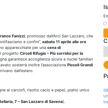
I
Em
Franco Fanizzi
, promosso dall’Arci San Lazzaro, che
C
Antifascismo e confini”,
sabato 11 aprile alle ore
anno apparecchiate per una
cena di
Ri
 il progetto
Circoli Rifugio – Più corridoi per la
pe
ogna garantisce accoglienza sicura a nuclei familiari
cavato sosterrà inoltre l’associazione
Piccoli Grandi
rivano dall’estero.
P
gne ai carciofi, risotto cacio e pepe), piatto unico
0
Un
Bellaria, 7 – San Lazzaro di Savena
).
tr