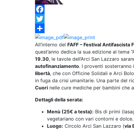
Facebook
Twitter
Condividi
All’interno del
FAFF – Festival Antifascista 
quest’anno dedica la sua edizione al tema “
19.30
, le tavole dell’Arci San Lazzaro sar
autofinanziamento
. I proventi sosterranno
libertà
, che con Officine Solidali e Arci Bol
in fuga da crisi umanitarie. Una parte del ri
Cuori
nelle cure mediche per bambini che ar
Dettagli della serata:
Menù (25€ a testa):
Bis di primi (lasa
vegetariano con vari contorni e dolce.
Luogo:
Circolo Arci San Lazzaro (
via 