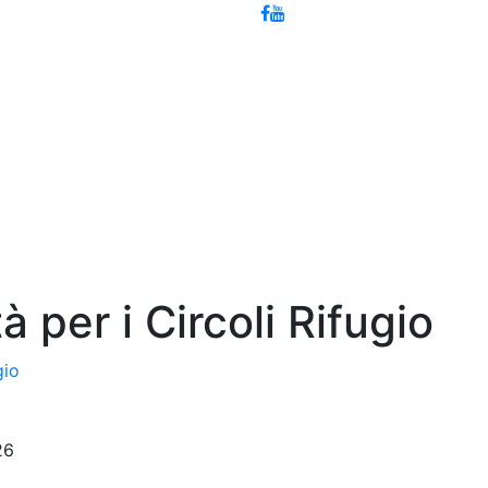
à per i Circoli Rifugio
gio
26