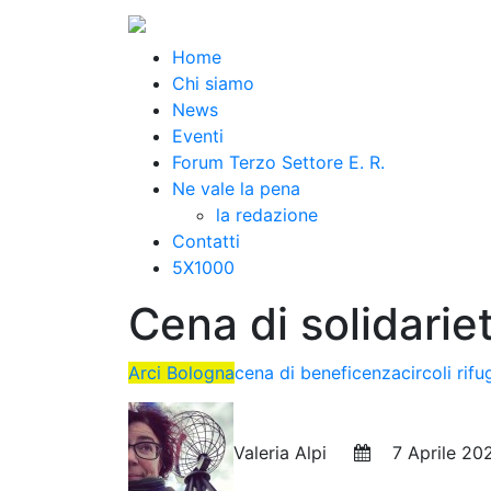
Home
Chi siamo
News
Eventi
Forum Terzo Settore E. R.
Ne vale la pena
la redazione
Contatti
5X1000
Cena di solidariet
Arci Bologna
cena di beneficenza
circoli rifu
Valeria Alpi
7 Aprile 20