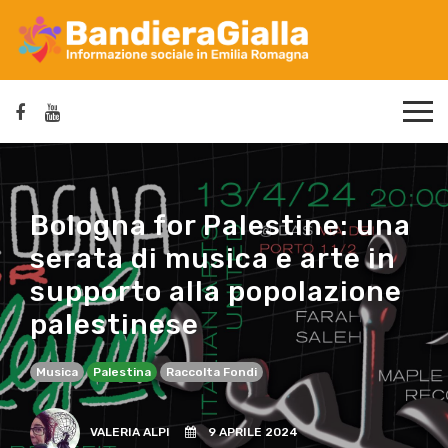
Bologna for Palestine: una
serata di musica e arte in
supporto alla popolazione
palestinese
Musica
Palestina
Raccolta Fondi
VALERIA ALPI
9 APRILE 2024