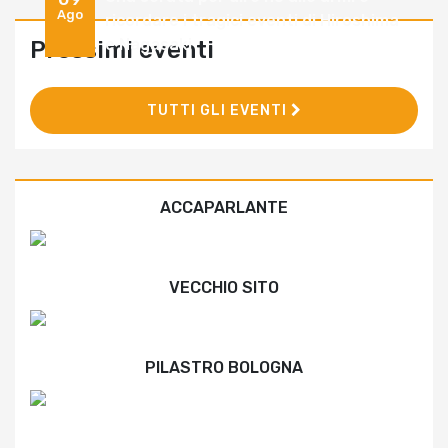
Ago
ricordare i tragici eventi di Hiroshima
e Nagasaki
Prossimi eventi
TUTTI GLI EVENTI
ACCAPARLANTE
VECCHIO SITO
PILASTRO BOLOGNA