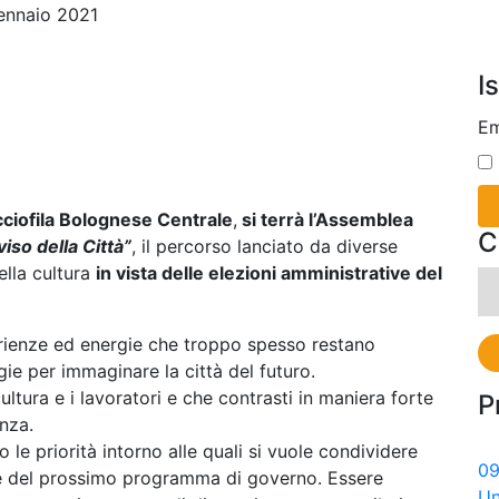
nnaio 2021
I
Em
occiofila Bolognese Centrale
,
si terrà l’Assemblea
C
so della Città”
, il percorso lanciato da diverse
ella cultura
in vista delle elezioni amministrative del
Ri
pe
erienze ed energie che troppo spesso restano
gie per immaginare la città del futuro.
cultura e i lavoratori e che contrasti in maniera forte
P
nza.
le priorità intorno alle quali si vuole condividere
0
te del prossimo programma di governo. Essere
Un