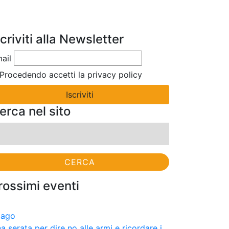
scriviti alla Newsletter
ail
Procedendo accetti la privacy policy
erca nel sito
cerca
r:
rossimi eventi
9
ago
a serata per dire no alle armi e ricordare i