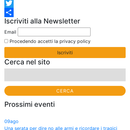
Facebook
Twitter
Iscriviti alla Newsletter
Condividi
Email
Procedendo accetti la privacy policy
Cerca nel sito
Ricerca
per:
Prossimi eventi
09
ago
Una serata per dire no alle armi e ricordare i tragici